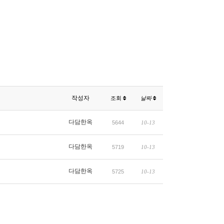
작성자
조회
날짜
다담한옥
5644
10-13
다담한옥
5719
10-13
다담한옥
5725
10-13